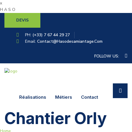
x
H
A
S
O
DEVIS
PH:
(+33) 7 67 44 29 27
Email:
Contact@hasodesamiantage.com
FOLLOW US:
Réalisations
Métiers
Contact
Chantier Orly
Home